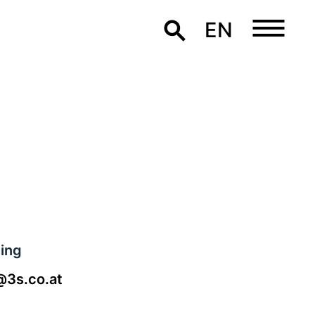
EN
ing
@3s.co.at
1