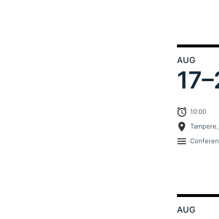
AUG
17–
10:00
Tampere,
Confere
AUG