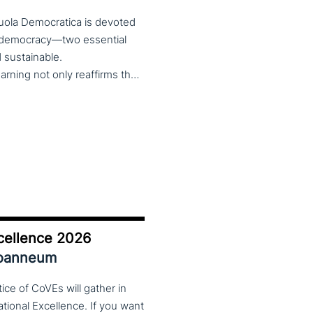
cuola Democratica is devoted
nd democracy—two essential
nd sustainable.
The theme Learning for Democracy/Democracy for Learning not only reaffirms the enduring significance of democratic values but also calls for their critical rethinking and their concrete realization in everyday educational and social practices. In a global landscape marked by democratic backsliding, widening inequalities, and accelerated digital transformation, it has become imperative to reconsider how education and democracy can be reconnected to cultivate conscious, critical, and actively engaged citizens. The Conference brings together Italian and international scholars and researchers in a broad, multidisciplinary conversation aimed at reimagining education and training as instruments of emancipation and as living practices of democratic citizenship—rooted in the present, yet responsibly oriented toward the future.
cellence 2026
Joanneum
ce of CoVEs will gather in
cational Excellence. If you want