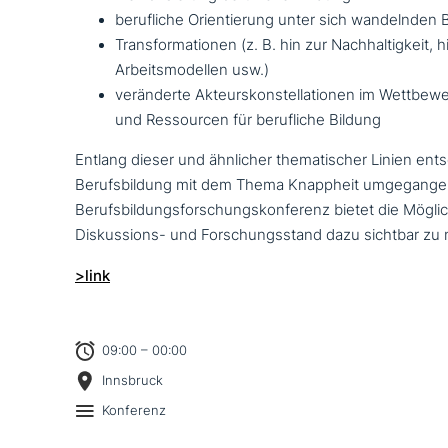
beruf­li­che Orientierung unter sich wan­deln­de
Transformationen (z. B. hin zur Nachhaltigkeit, 
Arbeitsmodellen usw.)
ver­än­der­te Akteurskonstellationen im Wettb
und Ressourcen für beruf­li­che Bildung
Entlang dieser und ähnlicher the­ma­ti­scher Linien ent­s
Berufsbildung mit dem Thema Knappheit umge­gan­gen
Berufsbildungsforschungskonferenz bietet die Möglic
Diskussions- und Forschungsstand dazu sichtbar zu
>link
09:00 – 00:00
Innsbruck
Konferenz