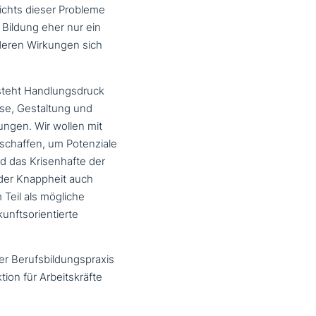
sichts dieser Probleme
e Bildung eher nur ein
t, deren Wirkungen sich
tsteht Handlungsdruck
esse, Gestaltung und
ungen. Wir wollen mit
schaffen, um Potenziale
nd das Krisenhafte der
der Knappheit auch
 Teil als mögliche
ts­ori­en­tier­te
 der Berufsbildungspraxis
tion für Arbeitskräfte