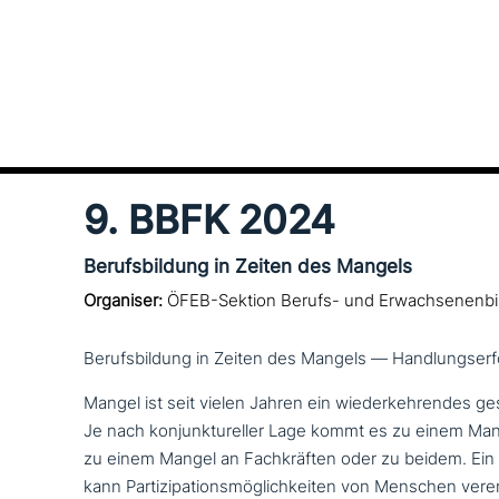
9. BBFK 2024
Berufsbildung in Zeiten des Mangels
Organiser:
ÖFEB-Sektion Berufs- und Erwachsenenbi
Berufsbildung in Zeiten des Mangels — Handlungser
Mangel ist seit vielen Jahren ein wie­der­keh­ren­des ges
Je nach kon­junk­tu­rel­ler Lage kommt es zu einem Ma
zu einem Mangel an Fachkräften oder zu beidem. Ei
kann Partizipationsmöglichkeiten von Menschen ver