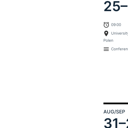
25–
09:00
Universit
Polen
Confere
AUG
/SEP
31–