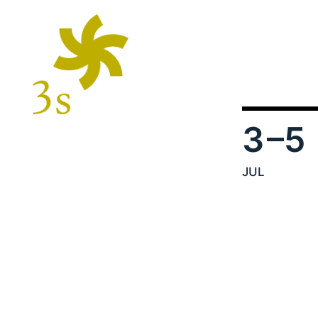
3
–5
JUL