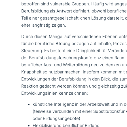
betroffen sind vul­nerable Gruppen. Häufig wird ange­
Berufsbildung als Antwort definiert, obwohl beruf­li­ch
Teil einer gesamt­ge­sell­schaft­li­chen Lösung darstell
eher lang­fri­stig zeigen.
Durch diesen Mangel auf ver­schie­de­nen Ebenen en
für die beruf­li­che Bildung bezogen auf Inhalte, Proz
Steuerung. Es besteht eine Dringlichkeit für Veränder
der Berufsbildungsforschungskonferenz einen Raum 
beruf­li­cher Aus- und Weiterbildung neu zu denken u
Knappheit so nutzbar machen. Insofern kommen mit 
Entwicklungen der Berufsbildung in den Blick, die zum
Reaktion gedacht werden können und gleich­zei­tig zukunf
Entwicklungslinien kennzeichnen:
künst­li­che Intelligenz in der Arbeitswelt und in
(teilweise verbunden mit einer Substitutionsfunk
oder Bildungsangebote)
Flexibilisierung beruf­li­cher Bildung