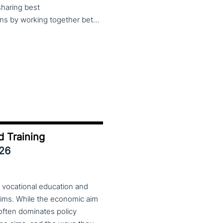
 sharing best
practices, lessons learned and finding creative solutions by working together between VET providers, companies and governments, make sure to put these dates in your calendar. More information about this event will follow in early 2026. Keep an eye on the CoP CoVEs linkedin page and their website (below) for further announcements.
d Training
026
 vocational education and
aims. While the economic aim
 often dominates policy