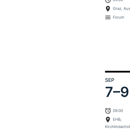
Graz, Aus
Forum
SEP
7–
9
09:00
EHB,
Kirchlindachs