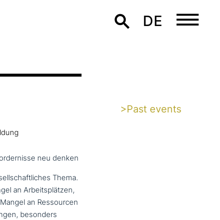
DE
>Past events
ldung
fordernisse neu denken
ell­schaft­li­ches Thema.
ngel an Arbeitsplätzen,
n Mangel an Ressourcen
engen, besonders