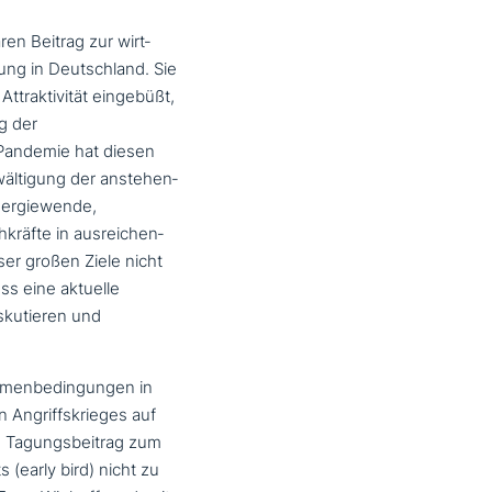
ren Beitrag zur wirt­
klung in Deutschland. Sie
 Attraktivität eingebüßt,
g der
-Pandemie hat diesen
ältigung der anste­hen­
nergiewende,
hkräfte in aus­rei­chen­
ser großen Ziele nicht
ss eine aktuelle
u­tie­ren und
 Rahmenbedingungen in
n Angriffskrieges auf
en Tagungsbeitrag zum
(early bird) nicht zu