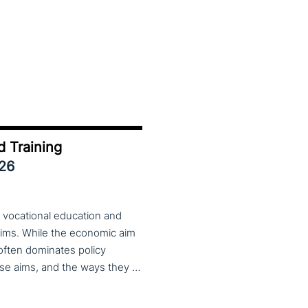
d Training
026
 vocational education and
aims. While the economic aim
 often dominates policy
discourse, VET also serves important social aims. These aims, and the ways they are prioritized, are shaped by different political cultures, conflicting values and specific conceptions about education, work, and citizenship. The 33rd VET & Culture meeting will provide an opportunity to examine from a comparative perspective, how social aims are understood and implemented in VET across different political and cultural contexts. Call for papers open until 15 February 2026