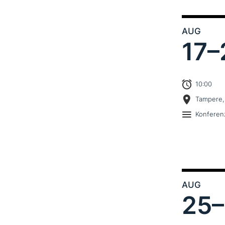
AUG
17–
10:00
Tampere,
Konferen
AUG
25–