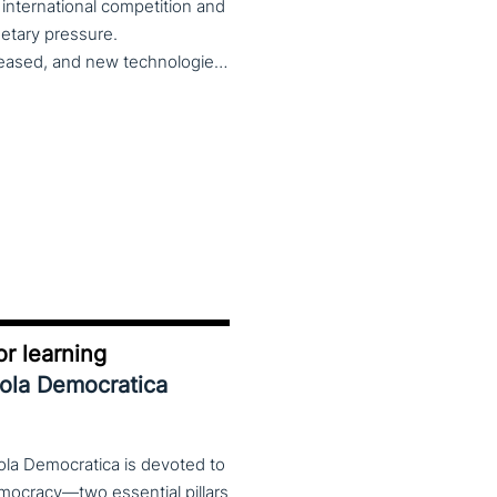
 international competition and
etary pressure.
Universities expanded their global reach, mobility increased, and new technologies—including artificial intelligence—reshaped teaching, research and governance. At the same time, global rankings and notions of “excellence” reinforced competitive dynamics within and across national systems. Today, this globalised model is under strain. Shifting geopolitics, the reassertion of national interests, and debates over academic freedom, values and societal roles are redefining the position of universities. Tensions between international collaboration and re-nationalisation, alongside controversies around diversity, inclusion, political engagement and public accountability, place higher education institutions at the centre of wider economic, social and cultural fault lines. The theme of the 2026 CHER conference invites reflection on the changing role of universities in this context. Are higher education institutions drivers of economic, cultural and political change, or are they increasingly constrained to implementing external agendas? The conference welcomes theoretical and empirical contributions examining universities’ agency across education, research, innovation, governance and internationalisation, from multidisciplinary perspectives. Submission of proposals is open until 28 February 2026
r learning
uola Democratica
ola Democratica is devoted to
emocracy—two essential pillars