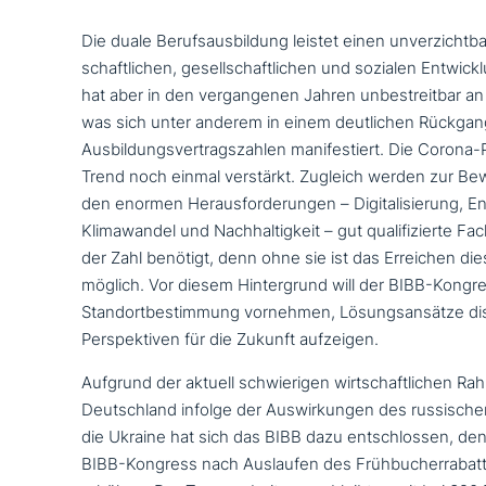
Die duale Berufsausbildung leistet einen unver­zicht­ba­
schaft­li­chen, gesell­schaft­li­chen und sozialen Entwic
hat aber in den ver­gan­ge­nen Jahren unbe­streit­bar an
was sich unter anderem in einem deut­li­chen Rückgan
Ausbildungsvertragszahlen mani­fe­stiert. Die Corona
Trend noch einmal verstärkt. Zugleich werden zur Bew
den enormen Herausforderungen – Digitalisierung, E
Klimawandel und Nachhaltigkeit – gut qua­li­fi­zier­te Fac
der Zahl benötigt, denn ohne sie ist das Erreichen die
möglich. Vor diesem Hintergrund will der BIBB-Kongre
Standortbestimmung vornehmen, Lösungsansätze dis­k
Perspektiven für die Zukunft aufzeigen.
Aufgrund der aktuell schwie­ri­gen wirt­schaft­li­chen
Deutschland infolge der Auswirkungen des rus­si­sche
die Ukraine hat sich das BIBB dazu ent­schlos­sen, d
BIBB-Kongress nach Auslaufen des Frühbucherrabatts 