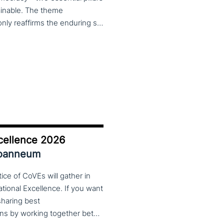
tainable. The theme
Learning for Democracy/Democracy for Learning not only reaffirms the enduring significance of democratic values but also calls for their critical rethinking and their concrete realization in everyday educational and social practices. In a global landscape marked by democratic backsliding, widening inequalities, and accelerated digital transformation, it has become imperative to reconsider how education and democracy can be reconnected to cultivate conscious, critical, and actively engaged citizens. The Conference brings together Italian and international scholars and researchers in a broad, multidisciplinary conversation aimed at reimagining education and training as instruments of emancipation and as living practices of democratic citizenship—rooted in the present, yet responsibly oriented toward the future.
cellence 2026
Joanneum
ce of CoVEs will gather in
cational Excellence. If you want
 sharing best
practices, lessons learned and finding creative solutions by working together between VET providers, companies and governments, make sure to put these dates in your calendar. More information about this event will follow in early 2026. Keep an eye on the CoP CoVEs linkedin page and their website (below) for further announcements.