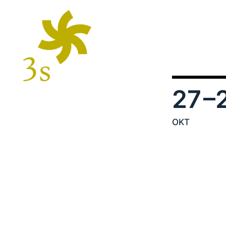
27
–
OKT