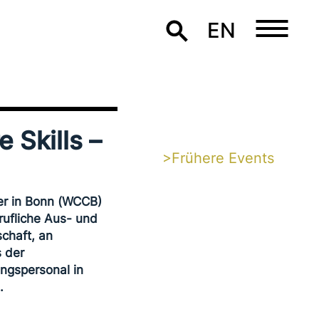
EN
 Skills –
>Frühere Events
er in Bonn (WCCB)
erufliche Aus- und
schaft, an
s der
ngspersonal in
.