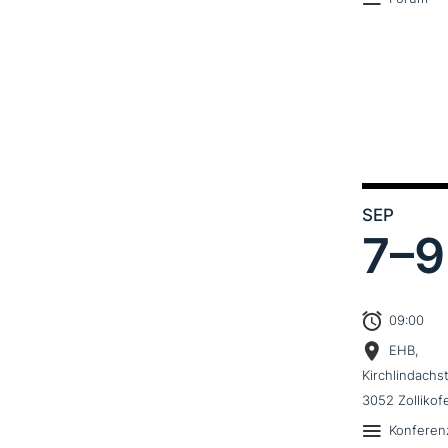
SEP
7–
9
09:00
EHB,
Kirchlindachs
3052 Zollikof
Konferen