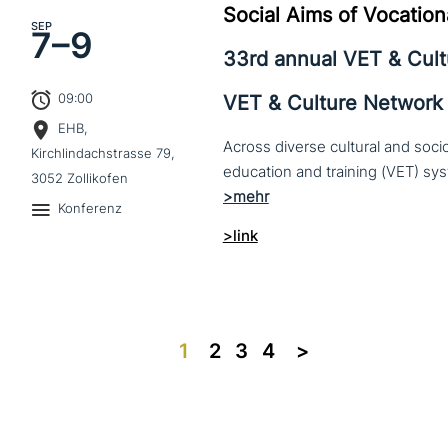
Social Aims of Vocation
SEP
7–
9
33rd annual VET & Cul
09:00
VET & Culture Network
EHB,
Across diverse cultural and soc
Kirchlindachstrasse 79,
3052 Zollikofen
Konferenz
>link
1
2
3
4
>>