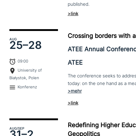
published.
>link
Crossing borders with a
AUG
25–
28
ATEE Annual Conferen
09:00
ATEE
University of
The conference seeks to address 
Białystok, Polen
Konferenz
>link
Redefining Higher Educa
AUG
/SEP
31–
2
Geopolitics