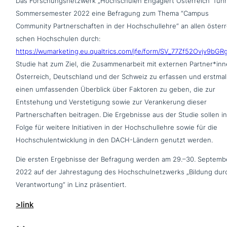
Das Forschungsnetzwerk „Hochschulen Engagiert Österreich“ führ
Sommersemester 2022 eine Befragung zum Thema “Campus
Community Partnerschaften in der Hochschullehre“ an allen öster­re
schen Hochschulen durch:
https://wumarketing.eu.qualtrics.com/jfe/form/SV_77Zf52Ovjv9bGR
Studie hat zum Ziel, die Zusammenarbeit mit externen Partner*inn
Österreich, Deutschland und der Schweiz zu erfassen und erstmal
einen umfas­sen­den Überblick über Faktoren zu geben, die zur
Entstehung und Verstetigung sowie zur Verankerung dieser
Partnerschaften beitragen. Die Ergebnisse aus der Studie sollen i
Folge für weitere Initiativen in der Hochschullehre sowie für die
Hochschulentwicklung in den DACH-Ländern genutzt werden.
Die ersten Ergebnisse der Befragung werden am 29.–30. Septemb
2022 auf der Jahrestagung des Hochschulnetzwerks „Bildung dur
Verantwortung“ in Linz präsentiert.
>link