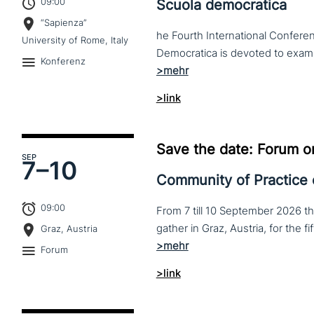
09:00
Scuola democratica
“Sapienza”
he Fourth International Conferen
University of Rome, Italy
Konferenz
>link
Save the date: Forum o
SEP
7–
10
Community of Practice
09:00
From 7 till 10 September 2026 t
Graz, Austria
Forum
>link