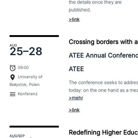
the
details
once
they
are
published.
>link
Crossing borders with a
AUG
25–
28
ATEE Annual Conferen
09:00
ATEE
University of
The conference seeks to address 
Białystok, Polen
Konferenz
>link
Redefining Higher Educa
AUG
/SEP