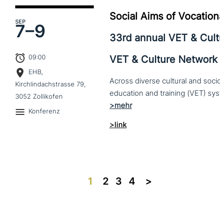
Social Aims of Vocation
SEP
7–
9
33rd annual VET & Cul
09:00
VET & Culture Network
EHB,
Across diverse cultural and soc
Kirchlindachstrasse 79,
3052 Zollikofen
Konferenz
>link
1
2
3
4
>>