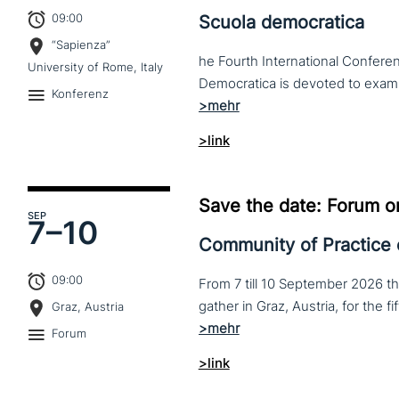
09:00
Scuola democratica
“Sapienza”
he Fourth International Conferen
University of Rome, Italy
Konferenz
>link
Save the date: Forum o
SEP
7–
10
Community of Practice
09:00
From 7 till 10 September 2026 t
Graz, Austria
Forum
>link