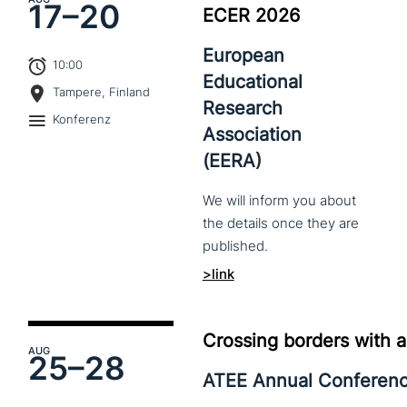
17–
20
ECER 2026
European
10:00
Educational
Tampere, Finland
Research
Konferenz
Association
(EERA)
We
will
inform
you
about
the
details
once
they
are
published.
>link
Crossing borders with a
AUG
25–
28
ATEE Annual Conferen