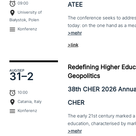
09:00
ATEE
University of
The conference seeks to address 
Białystok, Polen
Konferenz
>link
Redefining Higher Educa
AUG
/SEP
31–
2
Geopolitics
38th CHER 2026 Annua
10:00
CHER
Catania, Italy
Konferenz
The early 21st century marked a 