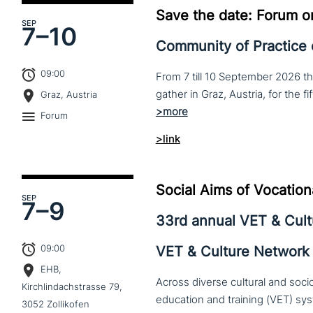
Save the date: Forum o
SEP
7–
10
Community of Practice
09:00
From 7 till 10 September 2026 t
Graz, Austria
Forum
>link
Social Aims of Vocation
SEP
7–
9
33rd annual VET & Cul
09:00
VET & Culture Network
EHB,
Across diverse cultural and soc
Kirchlindachstrasse 79,
3052 Zollikofen