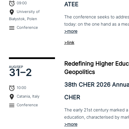
09:00
ATEE
University of
The conference seeks to address 
Białystok, Polen
Conference
>link
Redefining Higher Educa
AUG
/SEP
31–
2
Geopolitics
38th CHER 2026 Annua
10:00
CHER
Catania, Italy
Conference
The early 21st century marked a 