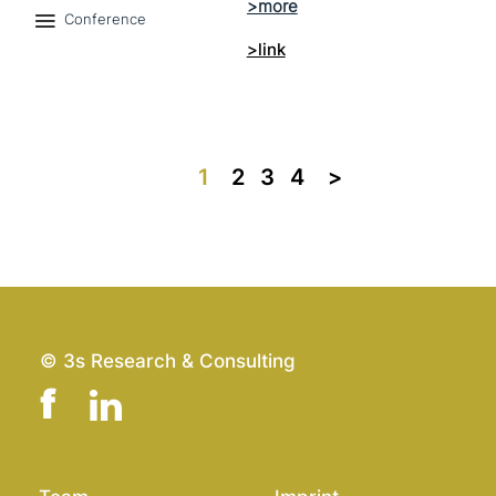
Conference
>link
1
2
3
4
>>
© 3s Research & Consulting