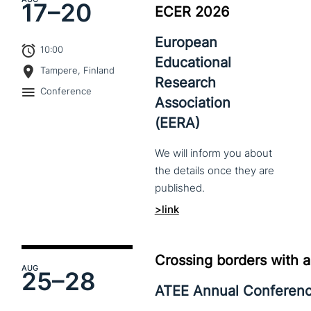
17–
20
ECER 2026
European
10:00
Educational
Tampere, Finland
Research
Conference
Association
(EERA)
We
will
inform
you
about
the
details
once
they
are
published.
>link
Crossing borders with a
AUG
25–
28
ATEE Annual Conferen