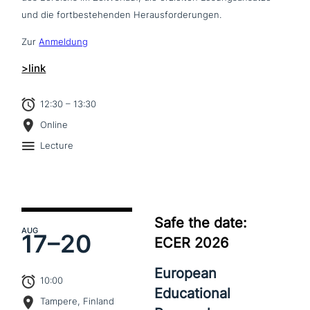
und die fort­be­stehen­den Herausforderungen.
Zur
Anmeldung
>link
12:30 – 13:30
Online
Lecture
Safe the date:
AUG
17–
20
ECER 2026
European
10:00
Educational
Tampere, Finland