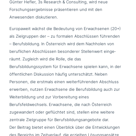
Günter Hefler, 3s Research & Consulting, wird neue
Forschungsergebnisse prä­sen­tie­ren und mit den
Anwesenden diskutieren.
Europaweit wächst die Bedeutung von Erwachsenen (20+)
als Zielgruppen der – zu formalen Abschlüssen führenden
– Berufsbildung. In Österreich wird dem Nachholen von
beruf­li­chen Abschlüssen beson­de­rer Stellenwert ein­ge­
räumt. Zugleich wird die Rolle, die das
Berufsbildungssystem für Erwachsene spielen kann, in der
öffent­li­chen Diskussion häufig unter­schätzt. Neben
Personen, die erstmals einen wei­ter­füh­ren­den Abschluss
erwerben, nutzen Erwachsene die Berufsbildung auch zur
Weiterbildung und zur Vorbereitung eines
Berufsfeldwechsels. Erwachsene, die nach Österreich
zuge­wan­dert oder geflüch­tet sind, stellen eine weitere
zentrale Zielgruppe für Berufsbildungsangebote dar.
Der Beitrag bietet einen Überblick über die Entwicklungen
des Bereichs im Zeitverlauf, die erzielten Lösungsansätze