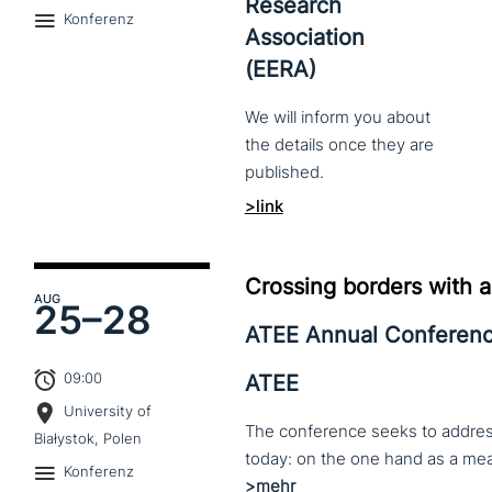
Research
Konferenz
Association
(EERA)
We
will
inform
you
about
the
details
once
they
are
published.
>link
Crossing borders with a
AUG
25–
28
ATEE Annual Conferen
09:00
ATEE
University of
The conference seeks to address 
Białystok, Polen
Konferenz