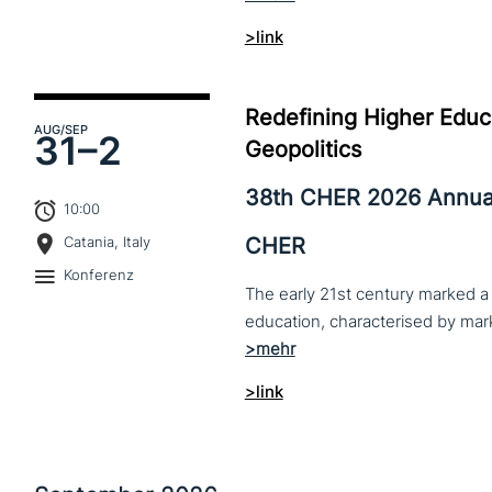
>link
Redefining Higher Educa
AUG
/SEP
31–
2
Geopolitics
38th CHER 2026 Annua
10:00
CHER
Catania, Italy
Konferenz
The early 21st century marked a 
>link