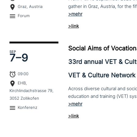
Graz, Austria
Forum
>link
Social Aims of Vocation
SEP
7–
9
33rd annual VET & Cul
09:00
VET & Culture Network
EHB,
Across diverse cultural and soc
Kirchlindachstrasse 79,
3052 Zollikofen
Konferenz
>link