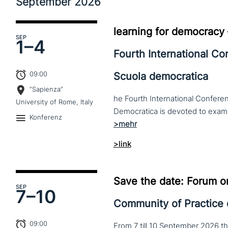
September
2026
learning for democracy
SEP
1–
4
Fourth International C
09:00
Scuola democratica
“Sapienza”
he Fourth International Conferen
University of Rome, Italy
Konferenz
>link
Save the date: Forum o
SEP
7–
10
Community of Practice
09:00
From 7 till 10 September 2026 t