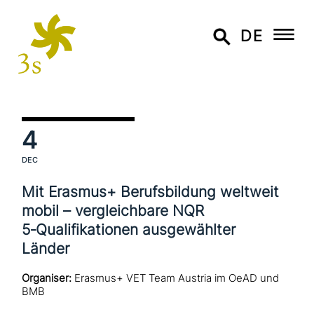
DE
4
DEC
Mit Erasmus+ Berufsbildung weltweit
mobil – ver­gleich­ba­re NQR
5‑Qualifikationen aus­ge­wähl­ter
Länder
Organiser:
Erasmus+ VET Team Austria im OeAD und
BMB