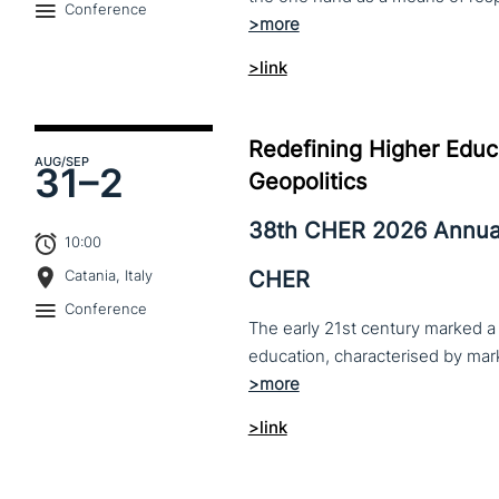
Conference
>link
Redefining Higher Educa
AUG
/SEP
31–
2
Geopolitics
38th CHER 2026 Annua
10:00
CHER
Catania, Italy
Conference
The early 21st century marked a 
>link