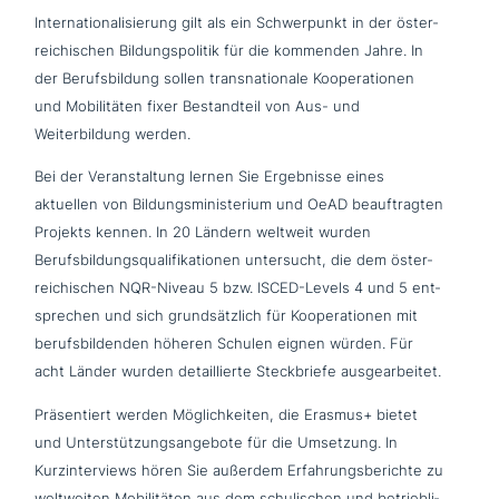
Internationalisierung gilt als ein Schwerpunkt in der öster­
rei­chi­schen Bildungspolitik für die kommenden Jahre. In
der Berufsbildung sollen trans­na­tio­na­le Kooperationen
und Mobilitäten fixer Bestandteil von Aus- und
Weiterbildung werden.
Bei der Veranstaltung lernen Sie Ergebnisse eines
aktuellen von Bildungsministerium und OeAD beauf­trag­ten
Projekts kennen. In 20 Ländern weltweit wurden
Berufsbildungsqualifikationen unter­sucht, die dem öster­
rei­chi­schen NQR-Niveau 5 bzw. ISCED-Levels 4 und 5 ent­
spre­chen und sich grund­sätz­lich für Kooperationen mit
berufs­bil­den­den höheren Schulen eignen würden. Für
acht Länder wurden detail­lier­te Steckbriefe ausgearbeitet.
Präsentiert werden Möglichkeiten, die Erasmus+ bietet
und Unterstützungsangebote für die Umsetzung. In
Kurzinterviews hören Sie außerdem Erfahrungsberichte zu
welt­wei­ten Mobilitäten aus dem schu­li­schen und betrieb­li­