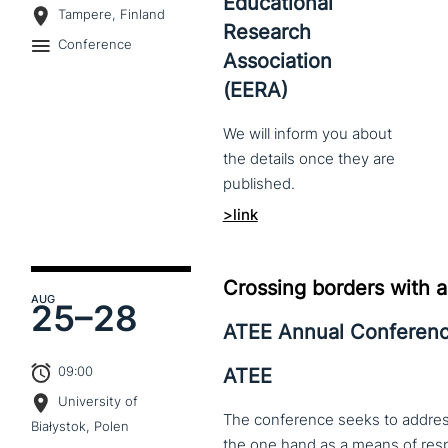
Educational
Tampere, Finland
Research
Conference
Association
(EERA)
We
will
inform
you
about
the
details
once
they
are
published.
>link
Crossing borders with a
AUG
25–
28
ATEE Annual Conferen
09:00
ATEE
University of
The conference seeks to address 
Białystok, Polen