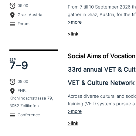
09:00
From 7 till 10 September 2026 t
Graz, Austria
Forum
>link
Social Aims of Vocation
SEP
7–
9
33rd annual VET & Cul
09:00
VET & Culture Network
EHB,
Across diverse cultural and soc
Kirchlindachstrasse 79,
3052 Zollikofen
Conference
>link