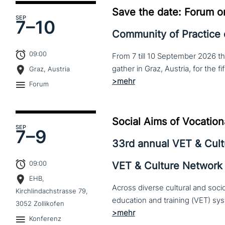
Save the date: Forum o
SEP
7–
10
Community of Practice
09:00
From 7 till 10 September 2026 t
Graz, Austria
Forum
Social Aims of Vocation
SEP
7–
9
33rd annual VET & Cul
09:00
VET & Culture Network
EHB,
Across diverse cultural and soc
Kirchlindachstrasse 79,
3052 Zollikofen
Konferenz