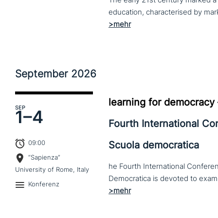
The early 21st century marked a 
September
2026
learning for democracy
SEP
1–
4
Fourth International C
09:00
Scuola democratica
“Sapienza”
he Fourth International Conferen
University of Rome, Italy
Konferenz