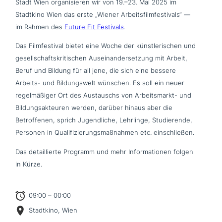
Stadt Wien orga­ni­sie­ren wir von 19.–23. Mai 2025 im
Stadtkino Wien das erste „Wiener Arbeitsfilmfestivals“ —
im Rahmen des
Future Fit Festivals
.
Das Filmfestival bietet eine Woche der künst­le­ri­schen und
gesell­schafts­kri­ti­schen Auseinandersetzung mit Arbeit,
Beruf und Bildung für all jene, die sich eine bessere
Arbeits- und Bildungswelt wünschen. Es soll ein neuer
regel­mä­ßi­ger Ort des Austauschs von Arbeitsmarkt- und
Bildungsakteuren werden, darüber hinaus aber die
Betroffenen, sprich Jugendliche, Lehrlinge, Studierende,
Personen in Qualifizierungsmaßnahmen etc. einschließen.
Das detail­lier­te Programm und mehr Informationen folgen
in Kürze.
09:00 – 00:00
Stadtkino, Wien