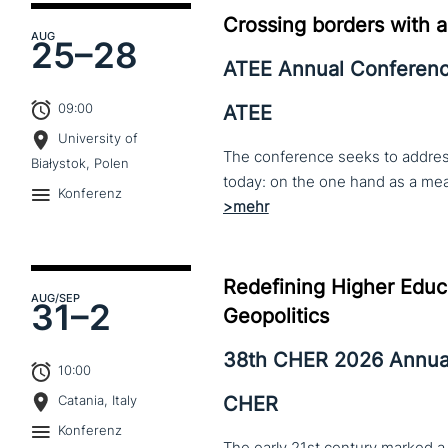
Crossing borders with a
AUG
25–
28
ATEE Annual Conferen
09:00
ATEE
University of
The conference seeks to address 
Białystok, Polen
Konferenz
Redefining Higher Educa
AUG
/SEP
31–
2
Geopolitics
38th CHER 2026 Annua
10:00
CHER
Catania, Italy
Konferenz