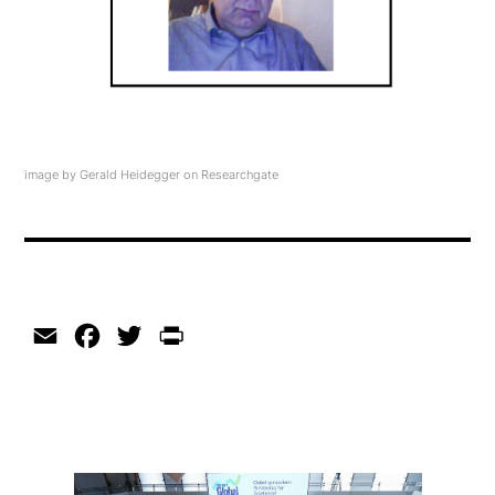
image by Gerald Heidegger on Researchgate
Email
Facebook
Twitter
Print