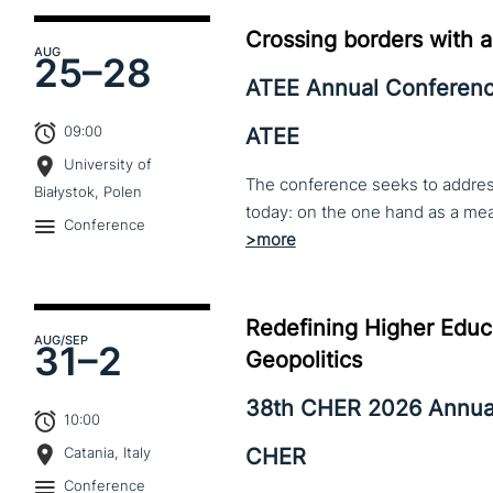
Crossing borders with a
AUG
25–
28
ATEE Annual Conferen
09:00
ATEE
University of
The conference seeks to address 
Białystok, Polen
Conference
Redefining Higher Educa
AUG
/SEP
31–
2
Geopolitics
38th CHER 2026 Annua
10:00
CHER
Catania, Italy
Conference