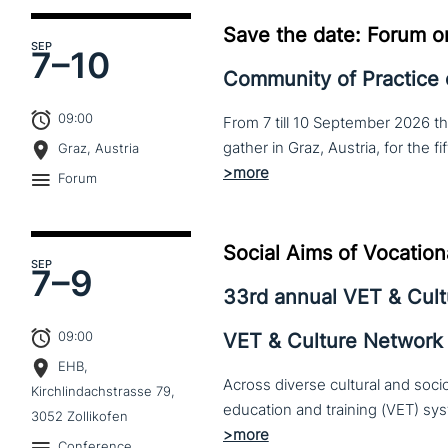
Save the date: Forum o
SEP
7–
10
Community of Practice
09:00
From 7 till 10 September 2026 t
Graz, Austria
Forum
Social Aims of Vocation
SEP
7–
9
33rd annual VET & Cul
09:00
VET & Culture Network
EHB,
Across diverse cultural and soc
Kirchlindachstrasse 79,
3052 Zollikofen
Conference