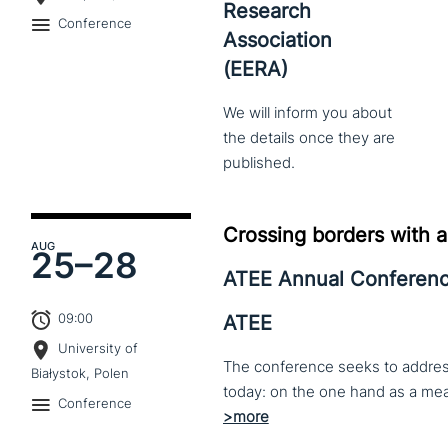
Research
Conference
Association
(EERA)
We
will
inform
you
about
the
details
once
they
are
published.
Crossing borders with a
AUG
25–
28
ATEE Annual Conferen
09:00
ATEE
University of
The conference seeks to address 
Białystok, Polen
Conference