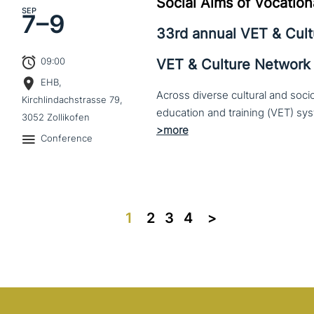
Social Aims of Vocation
SEP
7–
9
33rd annual VET & Cul
09:00
VET & Culture Network
EHB,
Across diverse cultural and soc
Kirchlindachstrasse 79,
3052 Zollikofen
Conference
1
2
3
4
>>