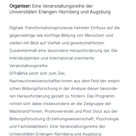
Organiser:
Eine Veranstaltungsreihe der
Universitäten Erlangen-Nürnberg und Augsburg
Digitale Transformationsprozesse nehmen Einfluss auf die
gegen­wär­ti­ge wie künftige Bildung von Menschen und
stellen mit Blick auf Vielfalt und gesell­schaft­li­chen
Zusammenhalt eine besondere Herausforderung dar. Die
inter­dis­zi­pli­nä­re und inter­na­tio­nal ori­en­tier­te
Veranstaltungsreihe
DiTraBilVa setzt sich zum Ziel,
Nachwuchswissenschaflter:innen aus dem Feld der empi­ri­
schen Bildungsforschung in der Analyse dieser beson­de­
ren Herausforderung gezielt zu fördern. Das Programm
richtet sich dabei ins­be­son­de­re an die Zielgruppe der
Masterand*innen, Promovierende und Post Docs aus der
Bildungsforschung (Erziehungswissenschaft, Psychologie
und Fachdidaktiken). Eine Veranstaltungsreihe der
Universitäten Erlangen-Nürnberg und Augsburg