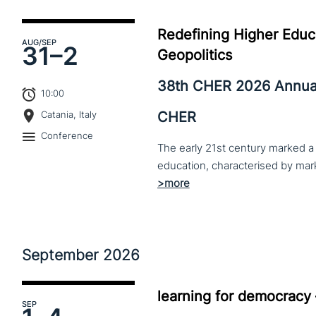
Redefining Higher Educa
AUG
/SEP
31–
2
Geopolitics
38th CHER 2026 Annua
10:00
CHER
Catania, Italy
Conference
The early 21st century marked a 
September
2026
learning for democracy
SEP