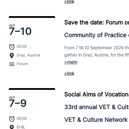
>link
Save the date: Forum o
SEP
7–
10
Community of Practice
09:00
From 7 till 10 September 2026 t
Graz, Austria
Forum
>link
Social Aims of Vocation
SEP
7–
9
33rd annual VET & Cul
09:00
VET & Culture Network
EHB,