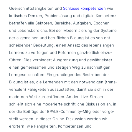
Querschnittsfähigkeiten und
Schlüsselkompetenzen
wie
kri­ti­sches Denken, Problemlösung und digitale Kompetenz
betreffen alle Sektoren, Bereiche, Aufgaben, Epochen
und Lebensbereiche. Bei der Modernisierung der Systeme
der all­ge­mei­nen und beruf­li­chen Bildung ist es von ent­
schei­den­der Bedeutung, einen Ansatz des lebens­lan­gen
Lernens zu verfolgen und Reformen ganz­heit­lich ein­zu­
füh­ren: Dies ver­hin­dert Ausgrenzung und gewähr­lei­stet
einen gemein­sa­men und stetigen Weg zu nach­hal­ti­gen
Lerngesellschaften. Ein grund­le­gen­des Bestreben der
Bildung ist es, die Lernenden mit den not­wen­di­gen (trans­
ver­sa­len) Fähigkeiten aus­zu­stat­ten, damit sie sich in der
modernen Welt zurecht­fin­den. An den Live-Stream
schließt sich eine mode­rier­te schrift­li­che Diskussion an, in
der die Beiträge der EPALE-Community-Mitglieder vor­ge­
stellt werden. In dieser Online-Diskussion werden wir
erörtern, wie Fähigkeiten, Kompetenzen und