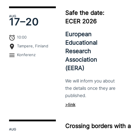
Safe the date:
AUG
17–
20
ECER 2026
European
10:00
Educational
Tampere, Finland
Research
Konferenz
Association
(EERA)
We
will
inform
you
about
the
details
once
they
are
published.
>link
Crossing borders with a
AUG