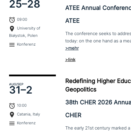
25–
28
ATEE Annual Conferen
09:00
ATEE
University of
The conference seeks to address 
Białystok, Polen
Konferenz
>link
Redefining Higher Educa
AUG
/SEP
31–
2
Geopolitics
38th CHER 2026 Annua
10:00
CHER
Catania, Italy
Konferenz
The early 21st century marked a 