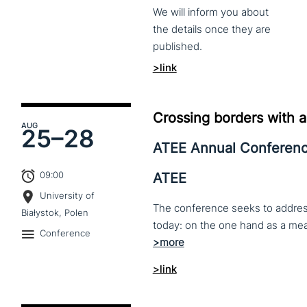
We
will
inform
you
about
the
details
once
they
are
published.
>link
Crossing borders with a
AUG
25–
28
ATEE Annual Conferen
09:00
ATEE
University of
The conference seeks to address 
Białystok, Polen
Conference
>link