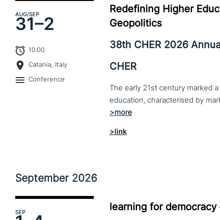
Redefining Higher Educa
AUG
/SEP
31–
2
Geopolitics
38th CHER 2026 Annua
10:00
CHER
Catania, Italy
Conference
The early 21st century marked a 
>link
September
2026
learning for democracy
SEP