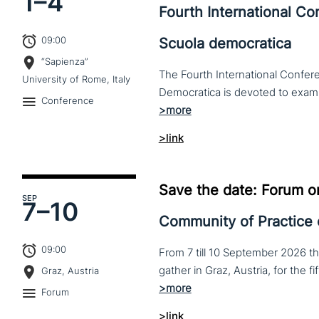
1–
4
Fourth International C
09:00
Scuola democratica
“Sapienza”
The Fourth International Confere
University of Rome, Italy
Conference
>link
Save the date: Forum o
SEP
7–
10
Community of Practice
09:00
From 7 till 10 September 2026 t
Graz, Austria
Forum
>link