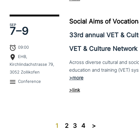
Social Aims of Vocation
SEP
7–
9
33rd annual VET & Cul
09:00
VET & Culture Network
EHB,
Across diverse cultural and soc
Kirchlindachstrasse 79,
3052 Zollikofen
Conference
>link
1
2
3
4
>>