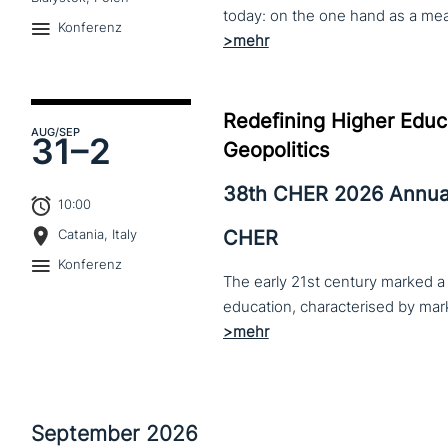
Konferenz
Redefining Higher Educa
AUG
/SEP
31–
2
Geopolitics
38th CHER 2026 Annua
10:00
CHER
Catania, Italy
Konferenz
The early 21st century marked a 
September
2026