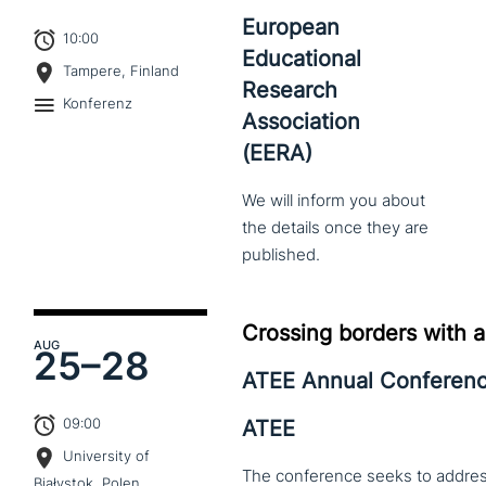
European
10:00
Educational
Tampere, Finland
Research
Konferenz
Association
(EERA)
We
will
inform
you
about
the
details
once
they
are
published.
Crossing borders with a
AUG
25–
28
ATEE Annual Conferen
09:00
ATEE
University of
The conference seeks to address 
Białystok, Polen