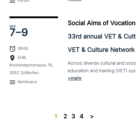
Forum
Social Aims of Vocation
SEP
7–
9
33rd annual VET & Cul
09:00
VET & Culture Network
EHB,
Across diverse cultural and soc
Kirchlindachstrasse 79,
3052 Zollikofen
Konferenz
1
2
3
4
>>