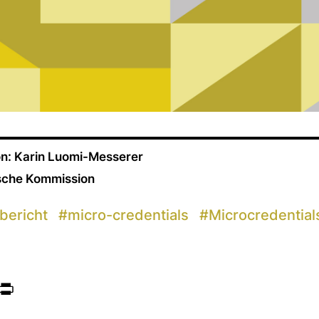
n: Karin Luomi-Messerer
ische Kommission
sbericht
#
micro-credentials
#
Microcredential
ook
itter
Print