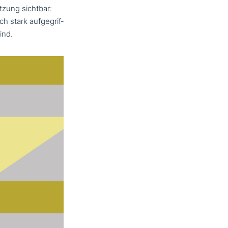
zung sichtbar:
 stark auf­ge­grif­
ind.