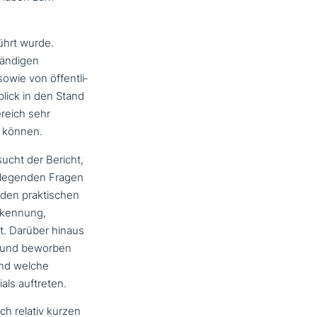
ührt wurde.
n­di­gen
wie von öffent­li­
lick in den Stand
ereich sehr
n können.
cht der Bericht,
e­gen­den Fragen
den prak­ti­schen
erkennung,
t. Darüber hinaus
tzt und beworben
 und welche
als auftreten.
och relativ kurzen