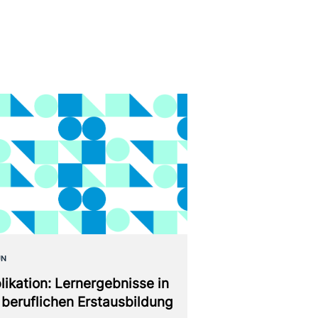
UN
likation: Lernergebnisse in
 beruf­li­chen Erstausbildung