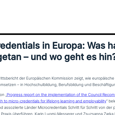
edentials in Europa: Was h
etan – und wo geht es hin
rittsbericht der Europäischen Kommission zeigt, wie europäische
 umsetzen – in Hochschulbildung, Berufsbildung und Beschäftig
on „
Progress report on the imple­men­ta­ti­on of the Council Rec
o micro-cre­den­ti­als for lifelong learning and employa­bi­li­ty
“ bel
 asso­zi­ier­te Länder Microcredentials Schritt für Schritt von der po
 Praxis über­füh­ren. Karin Luomi-Messerer und Zsuzsanna Zark