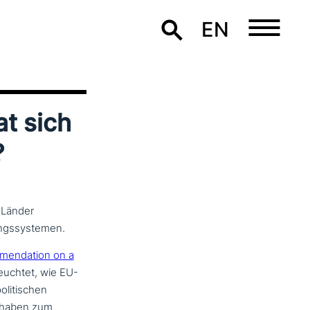
EN
at sich
?
 Länder
ungssystemen.
ommendation on a
euch­tet, wie EU-
li­ti­schen
a haben zum