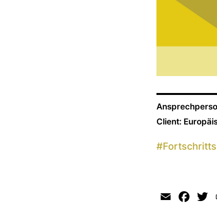
Ansprechperso
Client: Europä
#
Fortschritt
Email
Faceb
Tw