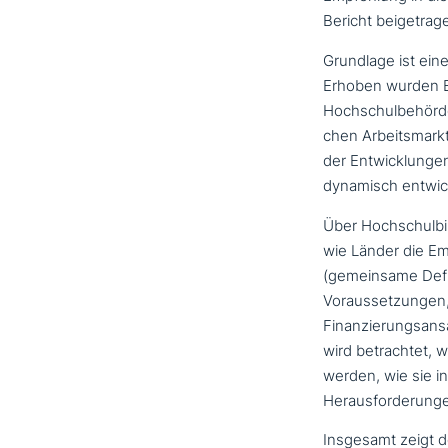
Bericht beigetrag
Grundlage ist ein
Erhoben wurden Ei
Hochschulbehörden
chen Arbeitsmarkt
der Entwicklungen 
dynamisch ent­wic
Über Hochschulbil
wie Länder die Em
(gemein­sa­me Defi
Voraussetzungen, 
Finanzierungsansä
wird betrach­tet, 
werden, wie sie in
Herausforderungen
Insgesamt zeigt de