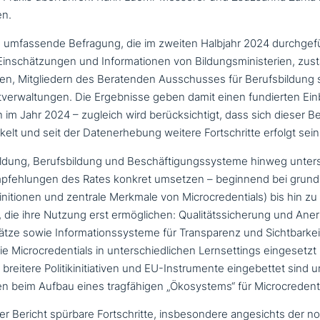
en.
e umfas­sen­de Befragung, die im zweiten Halbjahr 2024 durch­ge­f
nschätzungen und Informationen von Bildungsministerien, zustä
, Mitgliedern des Beratenden Ausschusses für Berufsbildung so
verwaltungen. Die Ergebnisse geben damit einen fun­dier­ten Einb
im Jahr 2024 – zugleich wird berück­sich­tigt, dass sich dieser B
kelt und seit der Datenerhebung weitere Fortschritte erfolgt sei
dung, Berufsbildung und Beschäftigungssysteme hinweg unter­su
pfehlungen des Rates konkret umsetzen – beginnend bei grund­l
nitionen und zentrale Merkmale von Microcredentials) bis hin zu 
die ihre Nutzung erst ermög­li­chen: Qualitätssicherung und An
tze sowie Informationssysteme für Transparenz und Sichtbarkei
wie Microcredentials in unter­schied­li­chen Lernsettings ein­ge­se
 breitere Politikinitiativen und EU-Instrumente ein­ge­bet­tet sind
 beim Aufbau eines trag­fä­hi­gen „Ökosystems“ für Microcredenti
r Bericht spürbare Fortschritte, ins­be­son­de­re ange­sichts der n