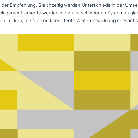
 der Empfehlung. Gleichzeitig werden Unterschiede in der Umset
schla­ge­nen Elemente werden in den ver­schie­de­nen Systemen gleich
en Lücken, die für eine kon­si­sten­te Weiterentwicklung relevant s