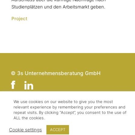
Studienplätzen und den Arbeitsmarkt geben.
Project
© 3s Unternehmensberatung GmbH
We use cookies on our website to give you the most
relevant experience by remembering your preferences and
Team
Impressum
repeat visits. By clicking “Accept”, you consent to the use of
Kontakt
Datenschutz
ALL the cookies.
Presse & Logo
AGBs
Cookie settings
ACCEPT