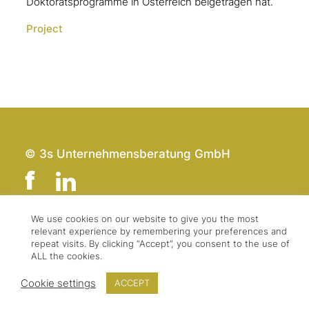
Doktoratsprogramme in Österreich beigetragen hat.
Project
© 3s Unternehmensberatung GmbH
We use cookies on our website to give you the most
relevant experience by remembering your preferences and
Team
Impressum
repeat visits. By clicking “Accept”, you consent to the use of
Kontakt
Datenschutz
ALL the cookies.
Presse & Logo
AGBs
Cookie settings
ACCEPT