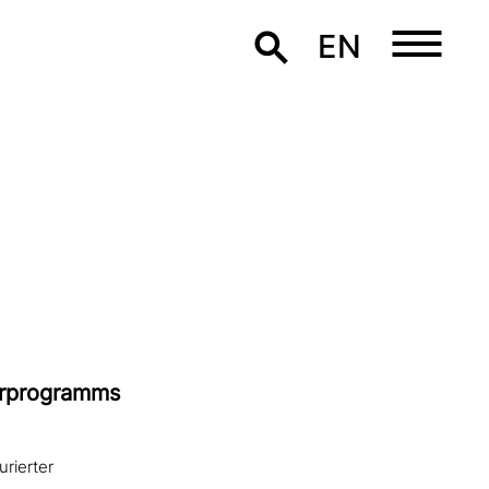
EN
derprogramms
rierter