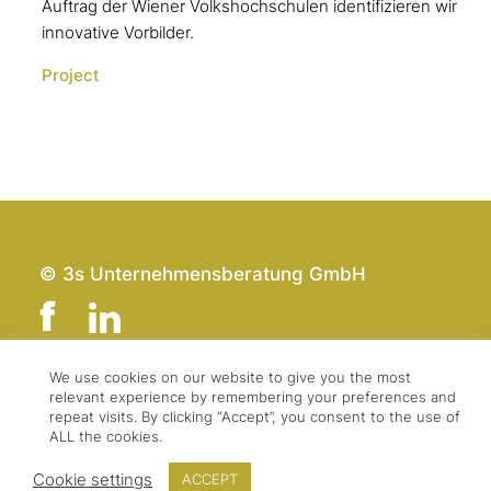
Auftrag der Wiener Volkshochschulen identifizieren wir
innovative Vorbilder.
Project
© 3s Unternehmensberatung GmbH
We use cookies on our website to give you the most
relevant experience by remembering your preferences and
Team
Impressum
repeat visits. By clicking “Accept”, you consent to the use of
Kontakt
Datenschutz
ALL the cookies.
Presse & Logo
AGBs
Cookie settings
ACCEPT