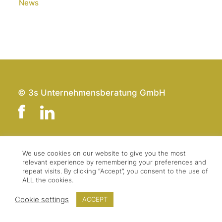
News
© 3s Unternehmensberatung GmbH
Team
Impressum
We use cookies on our website to give you the most
relevant experience by remembering your preferences and
Kontakt
Datenschutz
repeat visits. By clicking “Accept”, you consent to the use of
Presse & Logo
AGBs
ALL the cookies.
Cookie settings
ACCEPT