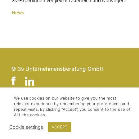
3s-Expertinnen vergleicht Österreich und Norwegen.
News
© 3s Unternehmensberatung GmbH
We use cookies on our website to give you the most
relevant experience by remembering your preferences and
Team
Impressum
repeat visits. By clicking “Accept”, you consent to the use of
Kontakt
Datenschutz
ALL the cookies.
Presse & Logo
AGBs
Cookie settings
ACCEPT