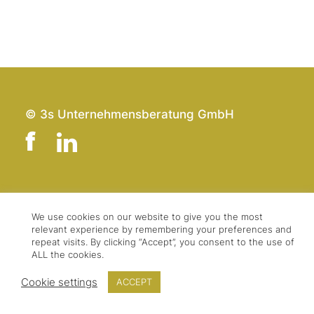
© 3s Unternehmensberatung GmbH
Team
Impressum
Kontakt
Datenschutz
We use cookies on our website to give you the most
relevant experience by remembering your preferences and
Presse & Logo
AGBs
repeat visits. By clicking “Accept”, you consent to the use of
ALL the cookies.
Cookie settings
ACCEPT