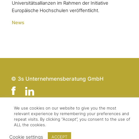
Universitätsallianzen im Rahmen der Initiative
Europäische Hochschulen veröffentlicht.
News
© 3s Unternehmensberatung GmbH
We use cookies on our website to give you the most
relevant experience by remembering your preferences and
Team
Impressum
repeat visits. By clicking “Accept”, you consent to the use of
Kontakt
Datenschutz
ALL the cookies.
Presse & Logo
AGBs
Cookie settings
ACCEPT