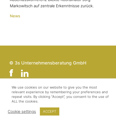
Markowitsch auf zentrale Erkenntnisse zurück.
News
© 3s Unternehmensberatung GmbH
We use cookies on our website to give you the most
relevant experience by remembering your preferences and
Team
Impressum
repeat visits. By clicking “Accept”, you consent to the use of
Kontakt
Datenschutz
ALL the cookies.
Presse & Logo
AGBs
Cookie settings
ACCEPT