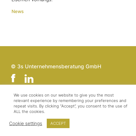
News
© 3s Unternehmensberatung GmbH
We use cookies on our website to give you the most
relevant experience by remembering your preferences and
Team
Impressum
repeat visits. By clicking “Accept”, you consent to the use of
Kontakt
Datenschutz
ALL the cookies.
Presse & Logo
AGBs
Cookie settings
ACCEPT