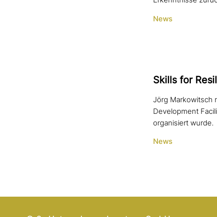
Erkenntnisse zurüc
News
Skills for Resi
Jörg Markowitsch n
Development Facili
organisiert wurde.
News