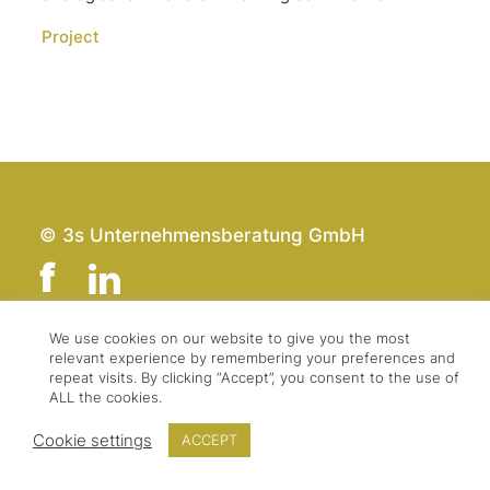
Project
© 3s Unternehmensberatung GmbH
We use cookies on our website to give you the most
relevant experience by remembering your preferences and
Team
Impressum
repeat visits. By clicking “Accept”, you consent to the use of
Kontakt
Datenschutz
ALL the cookies.
Presse & Logo
AGBs
Cookie settings
ACCEPT