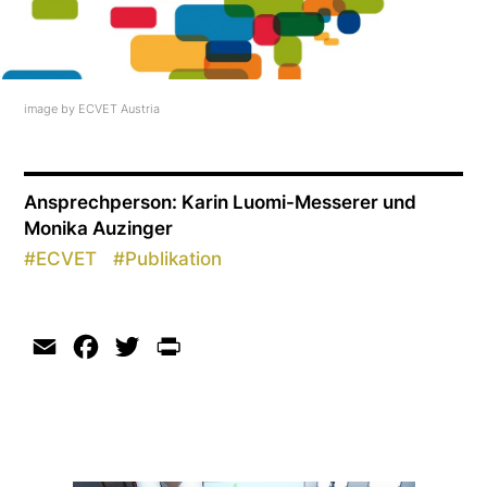
image by ECVET Austria
Ansprechperson: Karin Luomi-Messerer und
Monika Auzinger
#
ECVET
#
Publikation
Email
Facebook
Twitter
Print