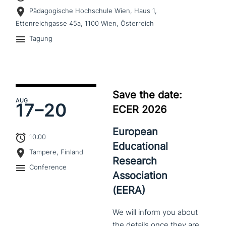
Pädagogische Hochschule Wien, Haus 1,
Ettenreichgasse 45a, 1100 Wien, Österreich
Tagung
Save the date:
AUG
17–
20
ECER 2026
European
10:00
Educational
Tampere, Finland
Research
Conference
Association
(EERA)
We
will
inform
you
about
the
details
once
they
are