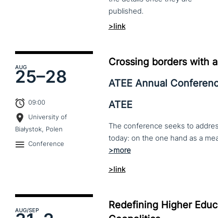
published.
>link
Crossing borders with a
AUG
25–
28
ATEE Annual Conferen
09:00
ATEE
University of
The conference seeks to address 
Białystok, Polen
Conference
>link
Redefining Higher Educa
AUG
/SEP