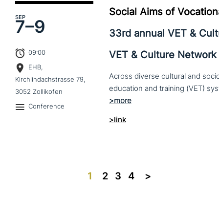
Social Aims of Vocation
SEP
7–
9
33rd annual VET & Cul
09:00
VET & Culture Network
EHB,
Across diverse cultural and soc
Kirchlindachstrasse 79,
3052 Zollikofen
Conference
>link
1
2
3
4
>>