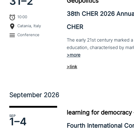
31–
2
Geopolitics
38th CHER 2026 Annua
10:00
CHER
Catania, Italy
Conference
The early 21st century marked a 
>link
September
2026
learning for democracy
SEP
1–
4
Fourth International C