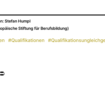
n: Stefan Humpl
ropäische Stiftung für Berufsbildung)
en
#
Qualifikationen
#
Qualifikationsungleichg
ook
itter
Print