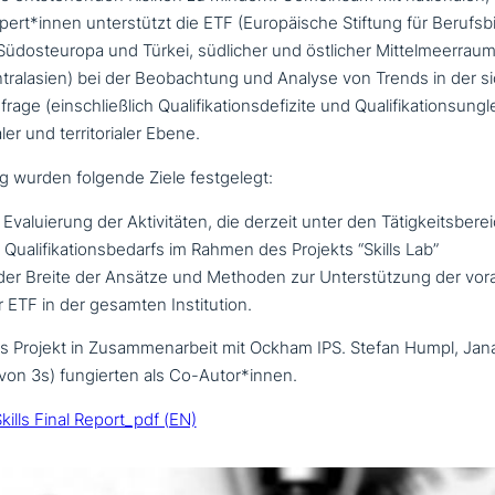
 Expert*innen unter­stützt die ETF (Europäische Stiftung für Berufsb
Südosteuropa und Türkei, südlicher und östlicher Mittelmeerraum
ntralasien) bei der Beobachtung und Analyse von Trends in der sic
frage (ein­schließ­lich Qualifikationsdefizite und Qualifikationsung
a­ler und ter­ri­to­ria­ler Ebene.
ng wurden folgende Ziele festgelegt:
valuierung der Aktivitäten, die derzeit unter den Tätigkeitsberei
Qualifikationsbedarfs im Rahmen des Projekts “Skills Lab”
er Breite der Ansätze und Methoden zur Unterstützung der vor­a
 ETF in der gesamten Institution.
e das Projekt in Zusammenarbeit mit Ockham IPS. Stefan Humpl, Ja
von 3s) fun­gier­ten als Co-Autor*innen.
ills Final Report_pdf (EN)