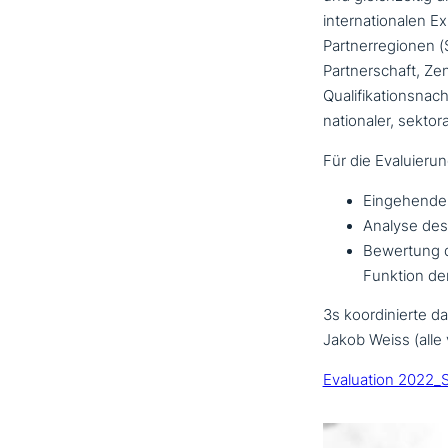
inter­na­tio­na­len
Partnerregionen (
Partnerschaft, Ze
Qualifikationsnach
natio­na­ler, sek­to­r
Für die Evaluieru
Eingehende E
Analyse des 
Bewertung d
Funktion der
3s koor­di­nier­t
Jakob Weiss (alle 
Evaluation 2022_Sk