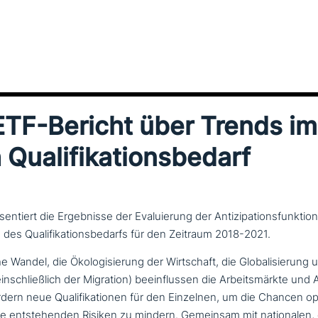
TF-Bericht über Trends im
 Qualifikationsbedarf
sentiert die Ergebnisse der Evaluierung der Antizipationsfunktion
e des Qualifikationsbedarfs für den Zeitraum 2018-2021.
sche Wandel, die Ökologisierung der Wirtschaft, die Globalisierung u
n­schließ­lich der Migration) beein­flus­sen die Arbeitsmärkte und A
ordern neue Qualifikationen für den Einzelnen, um die Chancen o
 die ent­ste­hen­den Risiken zu mindern. Gemeinsam mit natio­na­len,