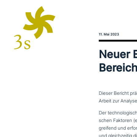
11. Mai 2023
Neuer E
Bereich
Dieser Bericht prä
Arbeit zur Analys
Der tech­no­lo­gi­
schen Faktoren (ei
grei­fend und erf
und gleich­zei­tig