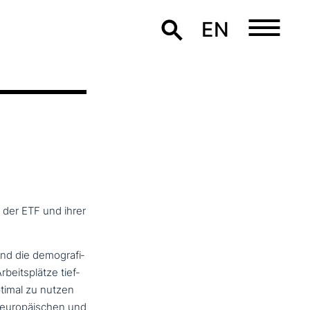
EN
 der ETF und ihrer
nd die demo­gra­fi­
rbeitsplätze tief­
ptimal zu nutzen
 euro­päi­schen und