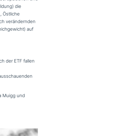
ildung) die
, Östliche
h ver­än­dern­den
leichgewicht) auf
ch der ETF fallen
us­schau­en­den
na Muigg und