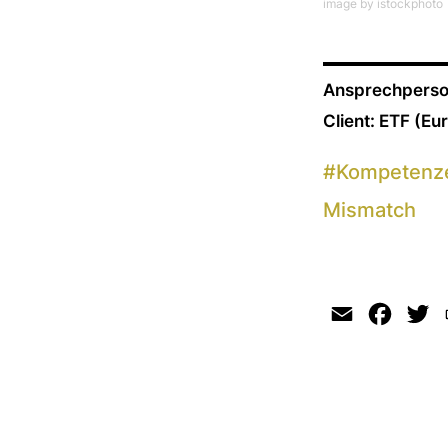
image by istockphoto
Ansprechperso
Client: ETF (Eu
#
Kompetenz
Mismatch
Email
Faceb
Tw