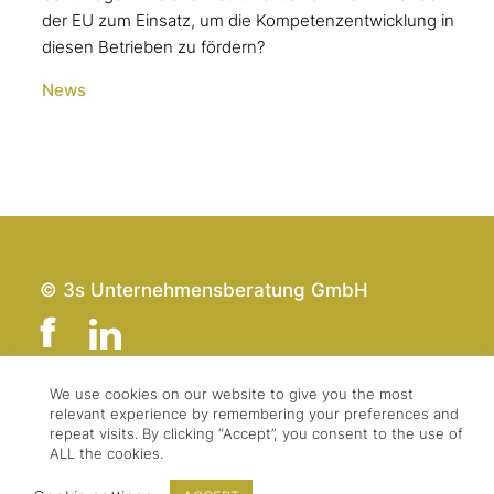
der EU zum Einsatz, um die Kompetenzentwicklung in
diesen Betrieben zu fördern?
News
© 3s Unternehmensberatung GmbH
We use cookies on our website to give you the most
relevant experience by remembering your preferences and
Team
Impressum
repeat visits. By clicking “Accept”, you consent to the use of
Kontakt
Datenschutz
ALL the cookies.
Presse & Logo
AGBs