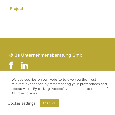
Project
© 3s Unternehmensberatung GmbH
We use cookies on our website to give you the most
relevant experience by remembering your preferences and
Team
Impressum
repeat visits. By clicking “Accept”, you consent to the use of
Kontakt
Datenschutz
ALL the cookies.
Presse & Logo
AGBs
Cookie settings
ACCEPT