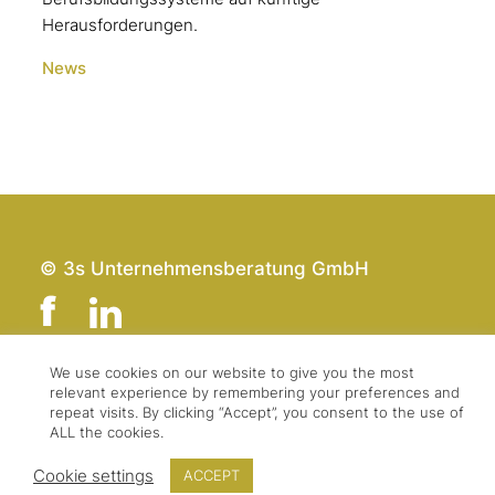
Herausforderungen.
News
© 3s Unternehmensberatung GmbH
We use cookies on our website to give you the most
relevant experience by remembering your preferences and
Team
Impressum
repeat visits. By clicking “Accept”, you consent to the use of
Kontakt
Datenschutz
ALL the cookies.
Presse & Logo
AGBs
Cookie settings
ACCEPT