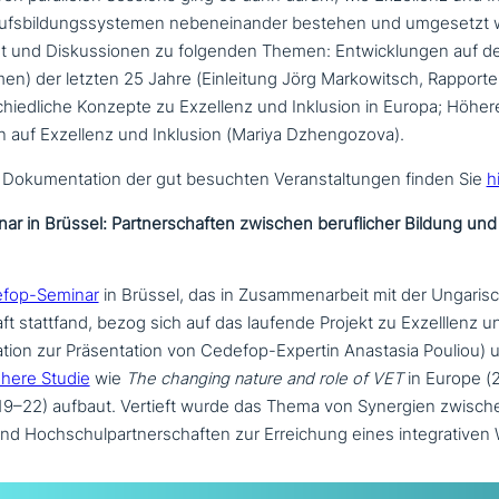
erufsbildungssystemen neben­ein­an­der bestehen und umgesetzt
ut und Diskussionen zu folgenden Themen: Entwicklungen auf 
rmen) der letzten 25 Jahre (Einleitung Jörg Markowitsch, Rapport
chied­li­che Konzepte zu Exzellenz und Inklusion in Europa; Höhe
 auf Exzellenz und Inklusion (Mariya Dzhengozova).
e Dokumentation der gut besuchten Veranstaltungen finden Sie
h
r in Brüssel: Partnerschaften zwischen beruf­li­cher Bildung und
efop-Seminar
in Brüssel, das in Zusammenarbeit mit der Ungaris
t stattfand, bezog sich auf das laufende Projekt zu Exzelllenz u
ion zur Präsentation von Cedefop-Expertin Anastasia Pouliou) u
ühere Studie
wie
The changing nature and role of VET
in Europe (
9–22) aufbaut. Vertieft wurde das Thema von Synergien zwisch
nd Hochschulpartnerschaften zur Erreichung eines inte­gra­ti­ve