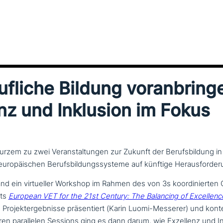
f­li­che Bildung vor­an­brin­g
nz und Inklusion im Fokus
urzem zu zwei Veranstaltungen zur Zukunft der Berufsbildung in
 europäischen Berufsbildungssysteme auf künftige Herausforder
d ein vir­tu­el­ler Workshop im Rahmen des von 3s koor­di­nier­te
kts
European VET for the 21st Century: The Balancing of Excellenc
 Projektergebnisse prä­sen­tiert (Karin Luomi-Messerer) und kon­tex­t
n par­al­le­len Sessions ging es dann darum, wie Exzellenz und I