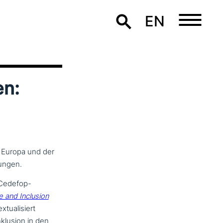
EN
en:
 Europa und der
ungen.
n Cedefop-
e and Inclusion
ua­li­siert
nklusion in den