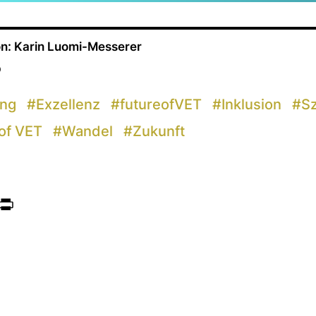
n: Karin Luomi-Messerer
p
ung
#
Exzellenz
#
futureofVET
#
Inklusion
#
Sz
of VET
#
Wandel
#
Zukunft
ook
itter
Print