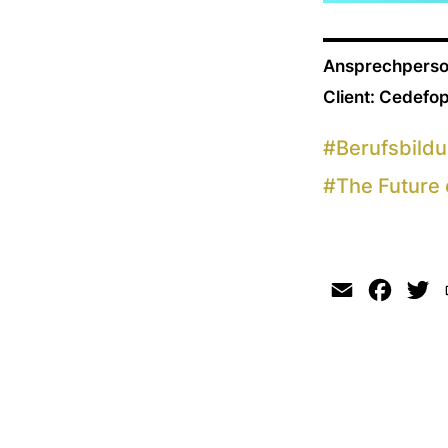
Ansprechperso
Client: Cedefo
#
Berufsbild
#
The Future 
Email
Faceb
Tw