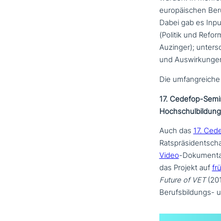
euro­päi­schen B
Dabei gab es Inp
(Politik und Refo
Auzinger); unter­s
und Auswirkungen
Die umfang­rei­ch
17. Cedefop-Semina
Hochschulbildung
Auch das
17. Ced
Ratspräsidentschaf
Video
-Dokumentat
das Projekt auf
fr
Future of VET
(201
Berufsbildungs- u