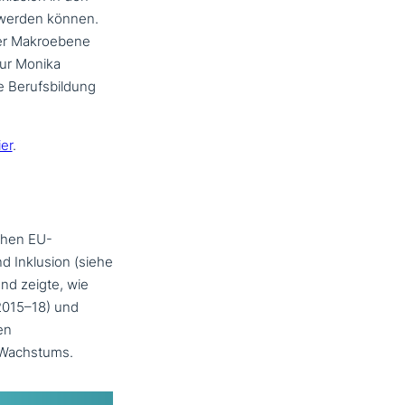
 werden können.
der Makroebene
eur Monika
re Berufsbildung
ier
.
chen EU-
nd Inklusion (siehe
nd zeigte, wie
2015–18) und
en
n Wachstums.