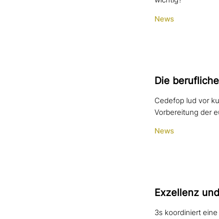
wichtig?
News
Die beruf­li­c
Cedefop lud vor ku
Vorbereitung der 
News
Exzellenz und
3s koordiniert ein