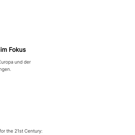
n im Fokus
 Europa und der
ngen.
or the 21st Century: