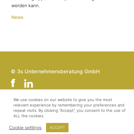
werden kann.
News
© 3s Unternehmensberatung GmbH
We use cookies on our website to give you the most
relevant experience by remembering your preferences and
Team
Impressum
repeat visits. By clicking “Accept”, you consent to the use of
Kontakt
Datenschutz
ALL the cookies.
Presse & Logo
AGBs
Cookie settings
ACCEPT