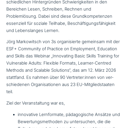
schied­li­chen Hintergründen Schwierigkeiten in den
Bereichen Lesen, Schreiben, Rechnen und
Problemlösung. Dabei sind diese Grundkompetenzen
essen­zi­ell für soziale Teilhabe, Beschäftigungsfähigkeit
und Lebenslanges Lernen.
Jörg Markowitsch von 3s orga­ni­sier­te gemeinsam mit der
ESF+ Community of Practice on Employment, Education
and Skills das Webinar „Innovating Basic Skills Training for
Vulnerable Adults: Flexible Formats, Learner-Centred
Methods and Scalable Solutions“, das am 12. März 2026
stattfand. Es nahmen über 90 Vertreter:innen von ver­
schie­de­nen Organisationen aus 23 EU-Mitgliedstaaten
teil.
Ziel der Veranstaltung war es,
inno­va­ti­ve Lernformate, päd­ago­gi­sche Ansätze und
Bewertungsmethoden zu unter­su­chen, die die