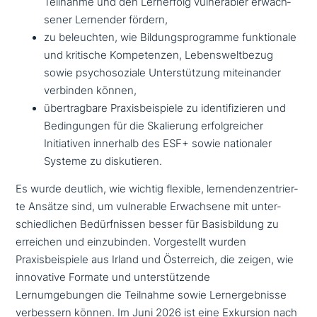
Teilnahme und den Lernerfolg vul­nerabler erwach­
se­ner Lernender fördern,
zu beleuch­ten, wie Bildungsprogramme funk­tio­na­le
und kritische Kompetenzen, Lebensweltbezug
sowie psy­cho­so­zia­le Unterstützung mit­ein­an­der
verbinden können,
über­trag­ba­re Praxisbeispiele zu iden­ti­fi­zie­ren und
Bedingungen für die Skalierung erfolg­rei­cher
Initiativen innerhalb des ESF+ sowie natio­na­ler
Systeme zu diskutieren.
Es wurde deutlich, wie wichtig flexible, ler­nen­den­zen­trier­
te Ansätze sind, um vul­nerable Erwachsene mit unter­
schied­li­chen Bedürfnissen besser für Basisbildung zu
erreichen und ein­zu­bin­den. Vorgestellt wurden
Praxisbeispiele aus Irland und Österreich, die zeigen, wie
inno­va­ti­ve Formate und unter­stüt­zen­de
Lernumgebungen die Teilnahme sowie Lernergebnisse
ver­bes­sern können. Im Juni 2026 ist eine Exkursion nach