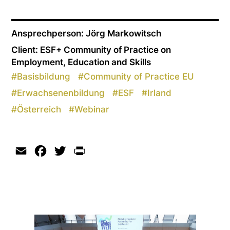
Ansprechperson: Jörg Markowitsch
Client: ESF+ Community of Practice on
Employment, Education and Skills
#
Basisbildung
#
Community of Practice EU
#
Erwachsenenbildung
#
ESF
#
Irland
#
Österreich
#
Webinar
Email
Facebook
Twitter
Print