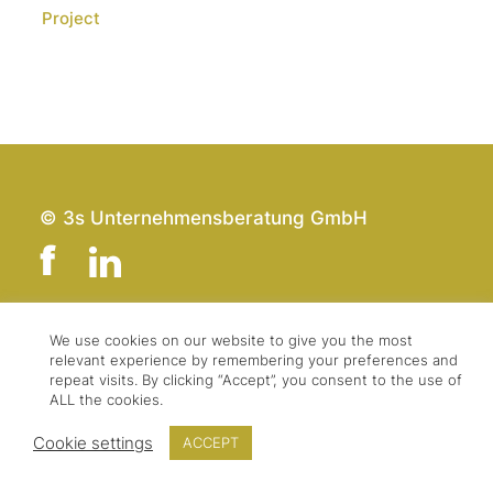
Project
© 3s Unternehmensberatung GmbH
We use cookies on our website to give you the most
Team
Impressum
relevant experience by remembering your preferences and
Kontakt
Datenschutz
repeat visits. By clicking “Accept”, you consent to the use of
ALL the cookies.
Presse & Logo
AGBs
Cookie settings
ACCEPT