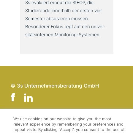
3s evaluiert erneut die StEOP, die
Studierende innerhalb der ersten vier
Semester absol­vie­ren müssen.
Besonderer Fokus liegt auf den uni­ver­
si­täts­in­ter­nen Monitoring-Systemen.
© 3s Unternehmensberatung GmbH
We use cookies on our website to give you the most
Team
Impressum
relevant experience by remembering your preferences and
Kontakt
Datenschutz
repeat visits. By clicking “Accept”, you consent to the use of