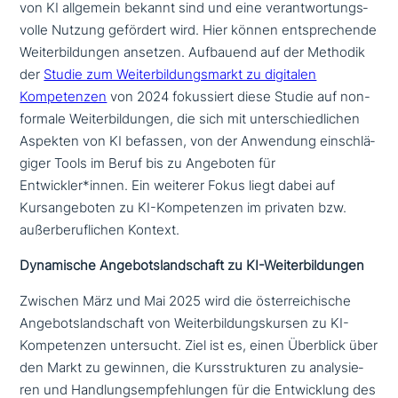
von KI allgemein bekannt sind und eine ver­ant­wor­tungs­
vol­le Nutzung gefördert wird. Hier können ent­spre­chen­de
Weiterbildungen ansetzen. Aufbauend auf der Methodik
der
Studie zum Weiterbildungsmarkt zu digitalen
Kompetenzen
von 2024 fokus­siert diese Studie auf non-
formale Weiterbildungen, die sich mit unter­schied­li­chen
Aspekten von KI befassen, von der Anwendung ein­schlä­
gi­ger Tools im Beruf bis zu Angeboten für
Entwickler*innen. Ein weiterer Fokus liegt dabei auf
Kursangeboten zu KI-Kompetenzen im privaten bzw.
außer­be­ruf­li­chen Kontext.
Dynamische Angebotslandschaft zu KI-Weiterbildungen
Zwischen März und Mai 2025 wird die öster­rei­chi­sche
Angebotslandschaft von Weiterbildungskursen zu KI-
Kompetenzen unter­sucht. Ziel ist es, einen Überblick über
den Markt zu gewinnen, die Kursstrukturen zu ana­ly­sie­
ren und Handlungsempfehlungen für die Entwicklung des