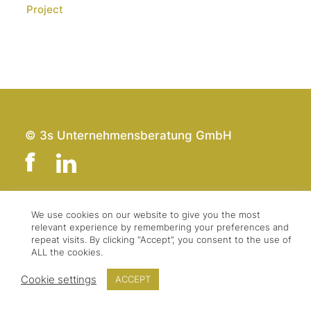
Project
© 3s Unternehmensberatung GmbH
We use cookies on our website to give you the most
Team
Impressum
relevant experience by remembering your preferences and
Kontakt
Datenschutz
repeat visits. By clicking “Accept”, you consent to the use of
ALL the cookies.
Presse & Logo
AGBs
Cookie settings
ACCEPT