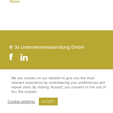
News
© 3s Unternehmensberatung GmbH
Team
Impressum
We use cookies on our website to give you the most
relevant experience by remembering your preferences and
Kontakt
Datenschutz
repeat visits. By clicking “Accept”, you consent to the use of
Presse & Logo
AGBs
ALL the cookies.
Cookie settings
ACCEPT