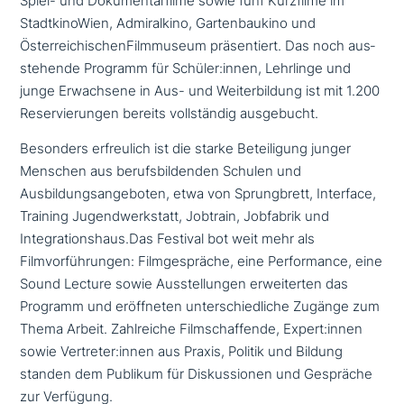
Spiel- und Dokumentarfilme sowie fünf Kurzfilme im
StadtkinoWien, Admiralkino, Gartenbaukino und
ÖsterreichischenFilmmuseum prä­sen­tiert. Das noch aus­
ste­hen­de Programm für Schüler:innen, Lehrlinge und
junge Erwachsene in Aus- und Weiterbildung ist mit 1.200
Reservierungen bereits voll­stän­dig ausgebucht.
Besonders erfreu­lich ist die starke Beteiligung junger
Menschen aus berufs­bil­den­den Schulen und
Ausbildungsangeboten, etwa von Sprungbrett, Interface,
Training Jugendwerkstatt, Jobtrain, Jobfabrik und
Integrationshaus.Das Festival bot weit mehr als
Filmvorführungen: Filmgespräche, eine Performance, eine
Sound Lecture sowie Ausstellungen erwei­ter­ten das
Programm und eröff­ne­ten unter­schied­li­che Zugänge zum
Thema Arbeit. Zahlreiche Filmschaffende, Expert:innen
sowie Vertreter:innen aus Praxis, Politik und Bildung
standen dem Publikum für Diskussionen und Gespräche
zur Verfügung.