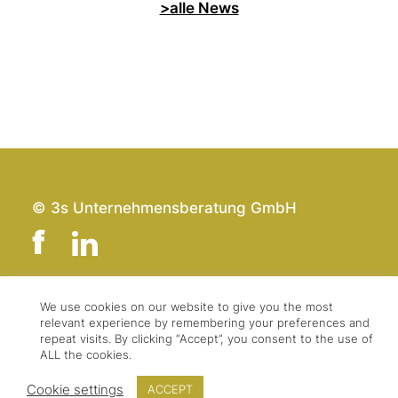
>alle News
© 3s Unternehmensberatung GmbH
We use cookies on our website to give you the most
Team
Impressum
relevant experience by remembering your preferences and
Kontakt
Datenschutz
repeat visits. By clicking “Accept”, you consent to the use of
ALL the cookies.
Presse & Logo
AGBs
Cookie settings
ACCEPT