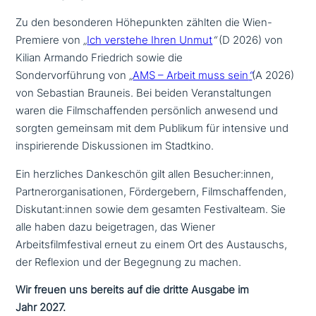
Zu den beson­de­ren Höhepunkten zählten die Wien-
Premiere von
„
Ich verstehe Ihren Unmut
“
(D 2026) von
Kilian Armando Friedrich sowie die
Sondervorführung von
„
AMS – Arbeit muss sein
“
(A 2026)
von Sebastian Brauneis. Bei beiden Veranstaltungen
waren die Filmschaffenden per­sön­lich anwesend und
sorgten gemeinsam mit dem Publikum für intensive und
inspi­rie­ren­de Diskussionen im Stadtkino.
Ein herz­li­ches Dankeschön gilt allen Besucher:innen,
Partnerorganisationen, Fördergebern, Filmschaffenden,
Diskutant:innen sowie dem gesamten Festivalteam. Sie
alle haben dazu bei­getra­gen, das Wiener
Arbeitsfilmfestival erneut zu einem Ort des Austauschs,
der Reflexion und der Begegnung zu machen.
Wir freuen uns bereits auf die dritte Ausgabe im
Jahr 2027.