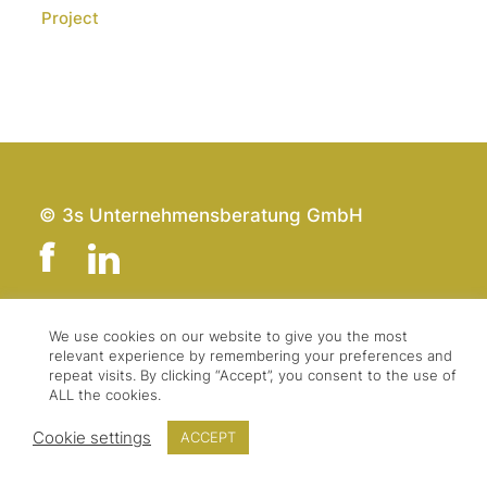
Project
© 3s Unternehmensberatung GmbH
We use cookies on our website to give you the most
Team
Impressum
relevant experience by remembering your preferences and
Kontakt
Datenschutz
repeat visits. By clicking “Accept”, you consent to the use of
ALL the cookies.
Presse & Logo
AGBs
Cookie settings
ACCEPT