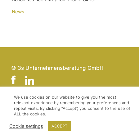
News
© 3s Unternehmensberatung GmbH
We use cookies on our website to give you the most
relevant experience by remembering your preferences and
Team
Impressum
repeat visits. By clicking “Accept”, you consent to the use of
Kontakt
Datenschutz
ALL the cookies.
Presse & Logo
AGBs
Cookie settings
ACCEPT