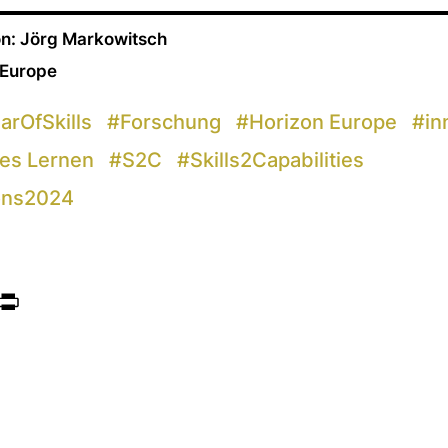
n: Jörg Markowitsch
 Europe
rOfSkills
#
Forschung
#
Horizon Europe
#
in
es Lernen
#
S2C
#
Skills2Capabilities
zons2024
ook
itter
Print