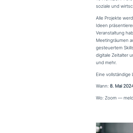
soziale und wirt­s
Alle Projekte werde
Ideen prä­sen­tie­re
Veranstaltung habe
Meetingräumen aus­
gesteu­er­tem Ski
digitale Zeitalte
und mehr.
Eine voll­stän­di­g
Wann:
8. Mai 202
Wo: Zoom — melde