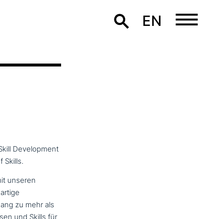
EN
Skill Development
Skills.
t unseren
r­ti­ge
gang zu mehr als
en und Skills für