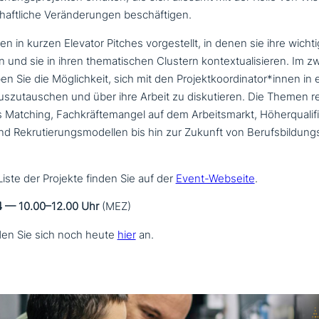
chaft­li­che Veränderungen beschäftigen.
n in kurzen Elevator Pitches vor­ge­stellt, in denen sie ihre wich­tig­
n und sie in ihren the­ma­ti­schen Clustern kon­tex­tua­li­sie­ren. Im z
n Sie die Möglichkeit, sich mit den Projektkoordinator*innen in eig
zu­tau­schen und über ihre Arbeit zu dis­ku­tie­ren. Die Themen r
lls Matching, Fachkräftemangel auf dem Arbeitsmarkt, Höherqualifi
r und Rekrutierungsmodellen bis hin zur Zukunft von Berufsbildu
e Liste der Projekte finden Sie auf der
Event-Webseite
.
4 — 10.00–12.00 Uhr
(MEZ)
n Sie sich noch heute
hier
an.