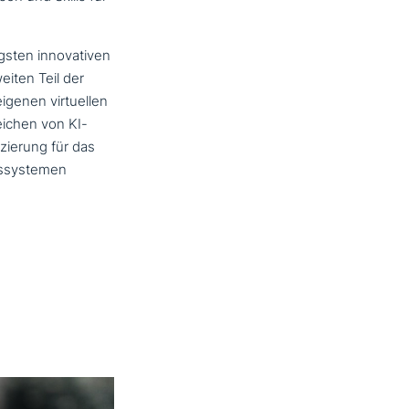
sten inno­va­ti­ven
weiten Teil der
enen vir­tu­el­len
eichen von KI-
zierung für das
ngssystemen