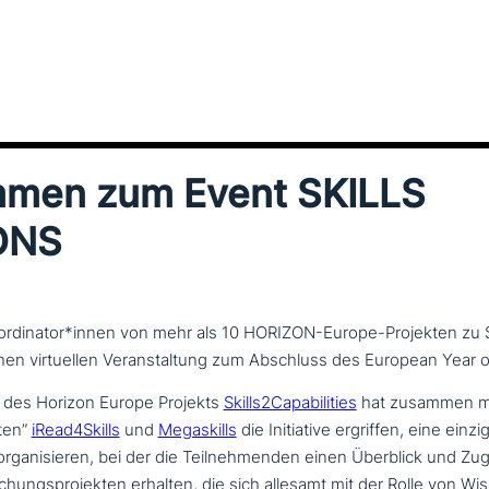
mmen zum Event SKILLS
ONS
oordinator*innen von mehr als 10 HORIZON-Europe-Projekten zu 
hen virtuellen Veranstaltung zum Abschluss des European Year of 
des Horizon Europe Projekts
Skills2Capabilities
hat zusammen mi
ten”
iRead4Skills
und
Megaskills
die Initiative ergriffen, eine ein­zig­a
orga­ni­sie­ren, bei der die Teilnehmenden einen Überblick und Zu
ungsprojekten erhalten, die sich allesamt mit der Rolle von Wiss