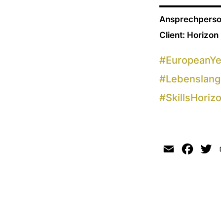
Ansprechperso
Client: Horizon
#
EuropeanYea
#
Lebenslang
#
SkillsHori
Email
Faceb
Tw