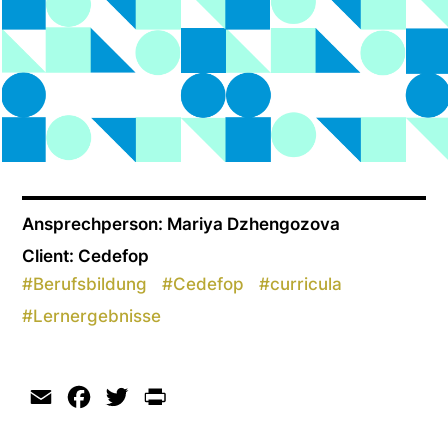
Ansprechperson: Mariya Dzhengozova
Client: Cedefop
#
Berufsbildung
#
Cedefop
#
curricula
#
Lernergebnisse
Email
Facebook
Twitter
Print