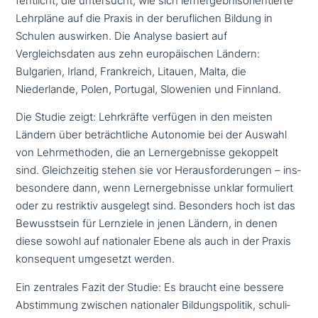
fent­licht, die unter­sucht, wie sich lern­ergeb­nis­ori­en­tier­te
Lehrpläne auf die Praxis in der beruf­li­chen Bildung in
Schulen auswirken. Die Analyse basiert auf
Vergleichsdaten aus zehn euro­päi­schen Ländern:
Bulgarien, Irland, Frankreich, Litauen, Malta, die
Niederlande, Polen, Portugal, Slowenien und Finnland.
Die Studie zeigt: Lehrkräfte verfügen in den meisten
Ländern über beträcht­li­che Autonomie bei der Auswahl
von Lehrmethoden, die an Lernergebnisse gekoppelt
sind. Gleichzeitig stehen sie vor Herausforderungen – ins­
be­son­de­re dann, wenn Lernergebnisse unklar for­mu­liert
oder zu restrik­tiv ausgelegt sind. Besonders hoch ist das
Bewusstsein für Lernziele in jenen Ländern, in denen
diese sowohl auf natio­na­ler Ebene als auch in der Praxis
kon­se­quent umgesetzt werden.
Ein zentrales Fazit der Studie: Es braucht eine bessere
Abstimmung zwischen natio­na­ler Bildungspolitik, schu­li­