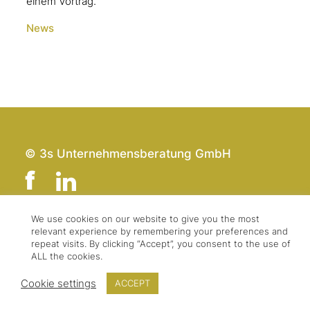
einem Vortrag.
News
© 3s Unternehmensberatung GmbH
We use cookies on our website to give you the most
relevant experience by remembering your preferences and
Team
Impressum
repeat visits. By clicking “Accept”, you consent to the use of
Kontakt
Datenschutz
ALL the cookies.
Presse & Logo
AGBs
Cookie settings
ACCEPT