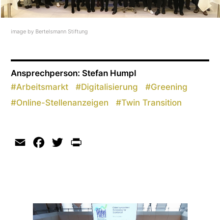
image by Bertelsmann Stiftung
Ansprechperson: Stefan Humpl
#
Arbeitsmarkt
#
Digitalisierung
#
Greening
#
Online-Stellenanzeigen
#
Twin Transition
Email
Facebook
Twitter
Print